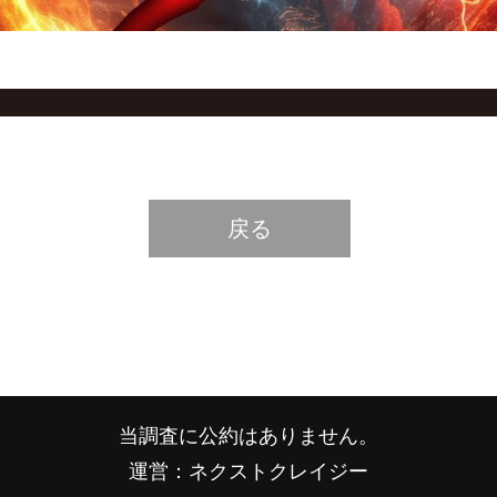
戻る
当調査に公約はありません。
運営：ネクストクレイジー