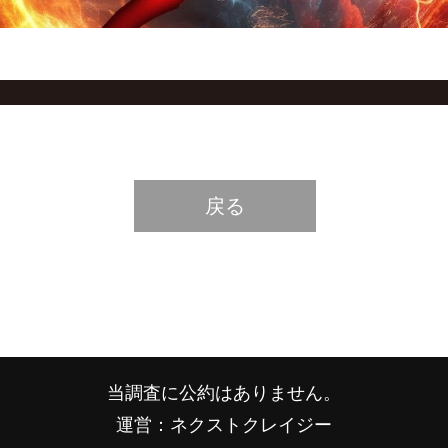
戻る
当調査に公約はありません。
運営：ネクストクレイジー