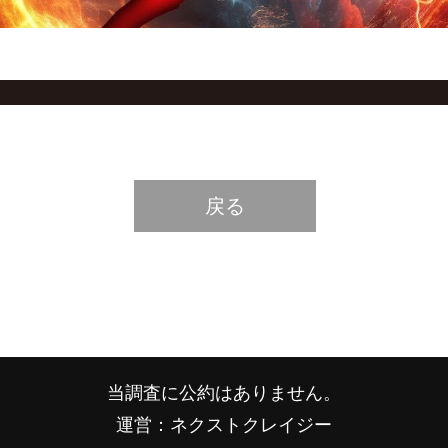
戻る
当調査に公約はありません。
運営：ネクストクレイジー