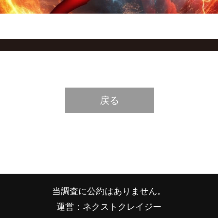
戻る
当調査に公約はありません。
運営：ネクストクレイジー