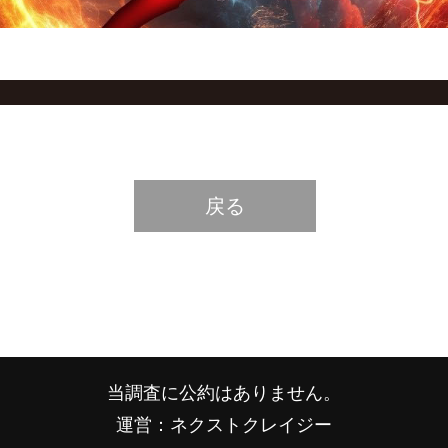
戻る
当調査に公約はありません。
運営：ネクストクレイジー